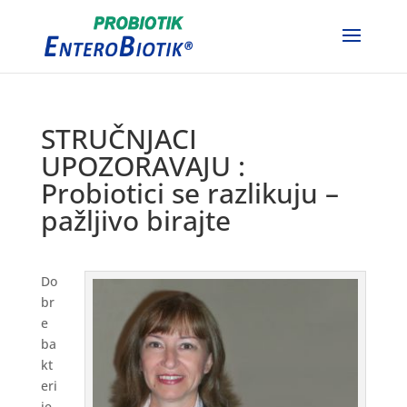
STRUČNJACI
UPOZORAVAJU :
Probiotici se razlikuju –
pažljivo birajte
Do
br
e
ba
kt
eri
je