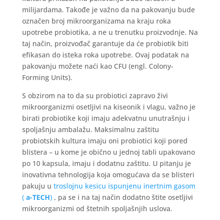
milijardama. Takođe je važno da na pakovanju bude
označen broj mikroorganizama na kraju roka
upotrebe probiotika, a ne u trenutku proizvodnje. Na
taj način, proizvođač garantuje da će probiotik biti
efikasan do isteka roka upotrebe. Ovaj podatak na
pakovanju možete naći kao CFU (engl. Colony-
Forming Units).
S obzirom na to da su probiotici zapravo živi
mikroorganizmi osetljivi na kiseonik i vlagu, važno je
birati probiotike koji imaju adekvatnu unutrašnju i
spoljašnju ambalažu. Maksimalnu zaštitu
probiotskih kultura imaju oni probiotici koji pored
blistera – u kome je obično u jednoj tabli upakovano
po 10 kapsula, imaju i dodatnu zaštitu. U pitanju je
inovativna tehnologija koja omogućava da se blisteri
pakuju u
troslojnu kesicu ispunjenu inertnim gasom
(
a-TECH
)
, pa se i na taj način dodatno štite osetljivi
mikroorganizmi od štetnih spoljašnjih uslova.