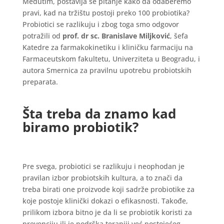
Međutim, postavlja se pitanje kako da odaberemo
pravi, kad na tržištu postoji preko 100 probiotika?
Probiotici se razlikuju i zbog toga smo odgovor
potražili od
prof. dr sc. Branislave Miljković
, šefa
Katedre za farmakokinetiku i kliničku farmaciju na
Farmaceutskom fakultetu, Univerziteta u Beogradu, i
autora Smernica za pravilnu upotrebu probiotskih
preparata.
Šta treba da znamo kad
biramo probiotik?
Pre svega, probiotici se razlikuju i neophodan je
pravilan izbor probiotskih kultura, a to znači da
treba birati one proizvode koji sadrže probiotike za
koje postoje klinički dokazi o efikasnosti. Takođe,
prilikom izbora bitno je da li se probiotik koristi za
prevenciju ili je podrška terapiji već postojećeg