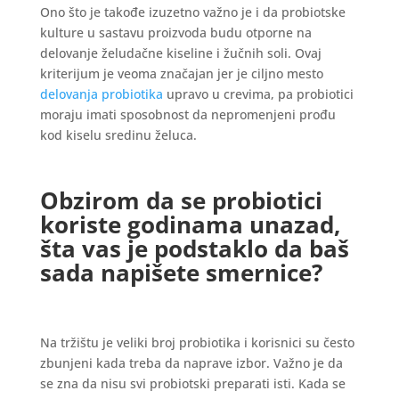
Ono što je takođe izuzetno važno je i da probiotske
kulture u sastavu proizvoda budu otporne na
delovanje želudačne kiseline i žučnih soli. Ovaj
kriterijum je veoma značajan jer je ciljno mesto
delovanja probiotika
upravo u crevima, pa probiotici
moraju imati sposobnost da nepromenjeni prođu
kod kiselu sredinu želuca.
Obzirom da se probiotici
koriste godinama unazad,
šta vas je podstaklo da baš
sada napišete smernice?
Na tržištu je veliki broj probiotika i korisnici su često
zbunjeni kada treba da naprave izbor. Važno je da
se zna da nisu svi probiotski preparati isti. Kada se