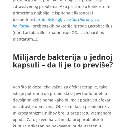
zdravstvenog problema. Ako pričamo o konkretnim
primerima najbolje je ispitana efikasnost i
bezbednost
probiotske gljivice
Saccharomyces
boulardii
i probiotskih bakterija iz roda Lactobacillus
(npr. Lactobacillus rhamnosus GG, Lactobacillus
plantarum…).
Milijarde bakterija u jednoj
kapsuli – da li je to previše?
Kao što je doza leka važna za efekat terapije, tako
isto je potrebno da probiotski sojevi budu uneti u
dovoljnim količinama kako bi imali pozitivan efekat
na zdravlje domaćina. Obzirom da su probiotici živi
mikroogranizmi, njihov broj u preparatu vremenom
opada. Zato je veoma važno da broj probiotskih
kultura prikazan na pakovanju bude izražen u