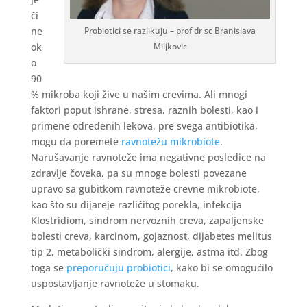
či
ne
Probiotici se razlikuju – prof dr sc Branislava
ok
Miljkovic
o
90
% mikroba koji žive u našim crevima. Ali mnogi
faktori poput ishrane, stresa, raznih bolesti, kao i
primene određenih lekova, pre svega antibiotika,
mogu da poremete
ravnotežu mikrobiote
.
Narušavanje ravnoteže ima negativne posledice na
zdravlje čoveka, pa su mnoge bolesti povezane
upravo sa gubitkom ravnoteže crevne mikrobiote,
kao što su dijareje različitog porekla, infekcija
Klostridiom, sindrom nervoznih creva, zapaljenske
bolesti creva, karcinom, gojaznost, dijabetes melitus
tip 2, metabolički sindrom, alergije, astma itd. Zbog
toga se
preporučuju probiotici
, kako bi se omogućilo
uspostavljanje ravnoteže u stomaku.