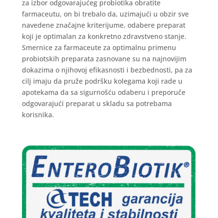
za izbor odgovarajućeg probiotika obratite
farmaceutu, on bi trebalo da, uzimajući u obzir sve
navedene značajne kriterijume, odabere preparat
koji je optimalan za konkretno zdravstveno stanje.
Smernice za farmaceute za optimalnu primenu
probiotskih preparata zasnovane su na najnovijim
dokazima o njihovoj efikasnosti i bezbednosti, pa za
cilj imaju da pruže podršku kolegama koji rade u
apotekama da sa sigurnošću odaberu i preporuče
odgovarajući preparat u skladu sa potrebama
korisnika.