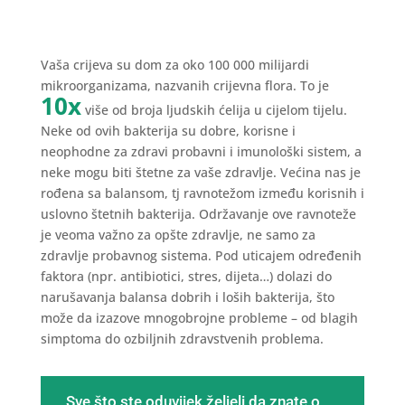
Vaša crijeva su dom za oko 100 000 milijardi
mikroorganizama, nazvanih crijevna flora. To je
10x
više od broja ljudskih ćelija u cijelom tijelu.
Neke od ovih bakterija su dobre, korisne i
neophodne za zdravi probavni i imunološki sistem, a
neke mogu biti štetne za vaše zdravlje. Većina nas je
rođena sa balansom, tj ravnotežom između korisnih i
uslovno štetnih bakterija. Održavanje ove ravnoteže
je veoma važno za opšte zdravlje, ne samo za
zdravlje probavnog sistema. Pod uticajem određenih
faktora (npr. antibiotici, stres, dijeta…) dolazi do
narušavanja balansa dobrih i loših bakterija, što
može da izazove mnogobrojne probleme – od blagih
simptoma do ozbiljnih zdravstvenih problema.
Sve što ste oduvijek željeli da znate o