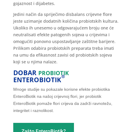
gojaznost i dijabetes.
Jedini način da spriječimo disbalans crijevne flore
jeste uzimanje dodatnih količina probiotskih kultura.
Ukoliko ih unesemo u odgovarajućem broju one će
neutralisati efekte patogenih sojeva u crijevima i
omogućiti ponovno uspostavljanje zaštitne barijere.
Prilikom odabira probiotskih preparata treba imati
na umu da efikasnost zavisi od probiotskih sojeva
koji se u njima nalaze.
DOBAR
PROBIOTIK
®
ENTEROBIOTIK
Mnoge studije su pokazale korisne efekte probiotika
EnteroBiotik na našoj crijevnoj flori, jer probiotik
EnteroBiotik pomaže flori crijeva da zadrži ravnotežu,
integritet i raznolikost.
Zašto EnteroBiotik?