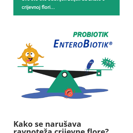
crijevnoj flori...
Kako se narušava
ravnoteža crijevne flore?