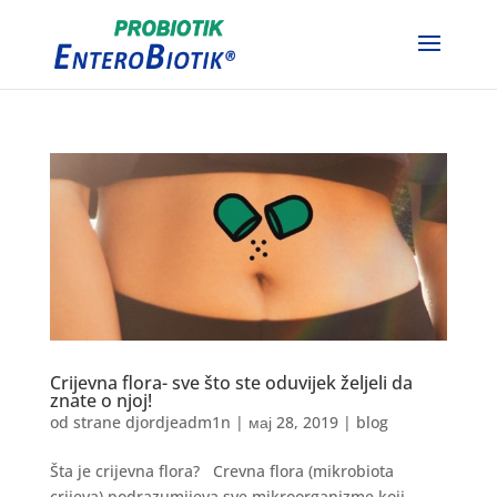
Crijevna flora- sve što ste oduvijek željeli da
znate o njoj!
od strane
djordjeadm1n
|
мај 28, 2019
|
blog
Šta je crijevna flora? Crevna flora (mikrobiota
crijeva) podrazumijeva sve mikroorganizme koji